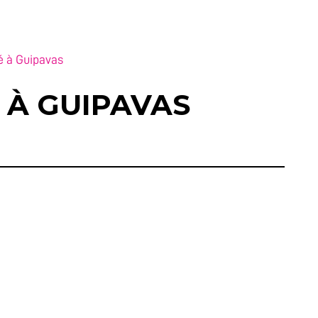
zé à Guipavas
É À GUIPAVAS