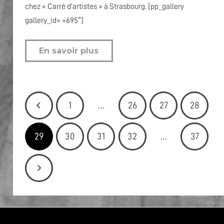
chez « Carré d’artistes » à Strasbourg. [pp_gallery
gallery_id= »695″]
En savoir plus
1
…
26
27
28
29
30
31
32
…
37