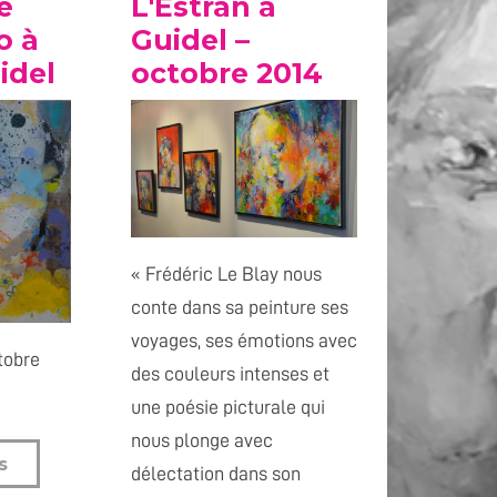
e
L'Estran à
o à
Guidel –
idel
octobre 2014
« Frédéric Le Blay nous
conte dans sa peinture ses
voyages, ses émotions avec
tobre
des couleurs intenses et
une poésie picturale qui
nous plonge avec
s
délectation dans son