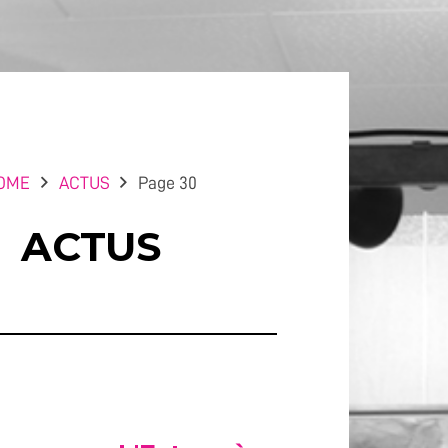
OME
ACTUS
Page 30
ACTUS