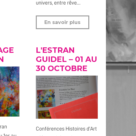
univers, entre rêve…
En savoir plus
AGE
L'ESTRAN
N
GUIDEL – 01 AU
30 OCTOBRE
ran
Conférences Histoires d’Art
u 1er au