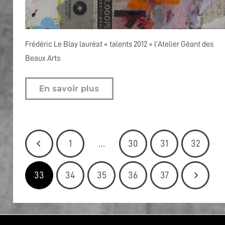
Frédéric Le Blay lauréat « talents 2012 » l’Atelier Géant des
Beaux Arts
En savoir plus
1
…
30
31
32
33
34
35
36
37